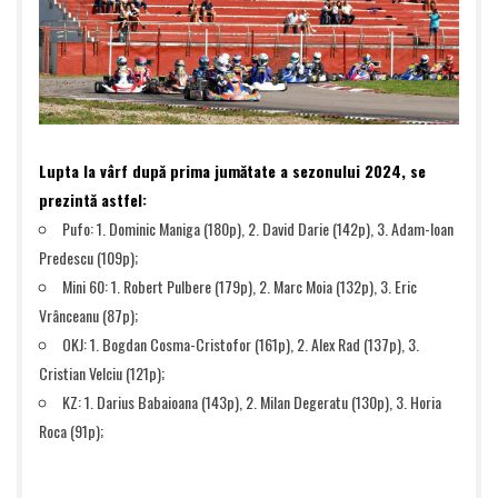
Lupta la vârf după prima jumătate a sezonului 2024, se
prezintă astfel:
Pufo: 1. Dominic Maniga (180p), 2. David Darie (142p), 3. Adam-Ioan
Predescu (109p);
Mini 60: 1. Robert Pulbere (179p), 2. Marc Moia (132p), 3. Eric
Vrânceanu (87p);
OKJ: 1. Bogdan Cosma-Cristofor (161p), 2. Alex Rad (137p), 3.
Cristian Velciu (121p);
KZ: 1. Darius Babaioana (143p), 2. Milan Degeratu (130p), 3. Horia
Roca (91p);