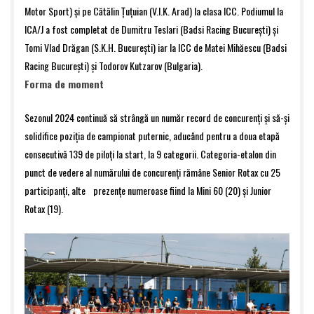
Motor Sport) și pe Cătălin Țuțuian (V.I.K. Arad) la clasa ICC. Podiumul la
ICA/J a fost completat de Dumitru Teslari (Badsi Racing București) și
Tomi Vlad Drăgan (S.K.H. București) iar la ICC de Matei Mihăescu (Badsi
Racing București) și Todorov Kutzarov (Bulgaria).
Forma de moment
Sezonul 2024 continuă să strângă un număr record de concurenți și să-și
solidifice poziția de campionat puternic, aducând pentru a doua etapă
consecutivă 139 de piloți la start, la 9 categorii. Categoria-etalon din
punct de vedere al numărului de concurenți rămâne Senior Rotax cu 25
participanți, alte prezențe numeroase fiind la Mini 60 (20) și Junior
Rotax (19).