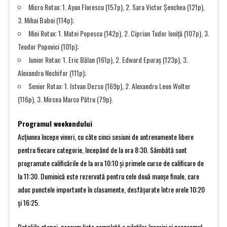
Micro Rotax: 1. Ayan Florescu (157p), 2. Sara Victor Șenchea (121p),
3. Mihai Baboi (114p);
Mini Rotax: 1. Matei Popescu (142p), 2. Ciprian Tudor Ioniță (107p), 3.
Teodor Popovici (101p);
Junior Rotax: 1. Eric Bălan (161p), 2. Edward Epuraș (123p), 3.
Alexandru Nechifor (111p);
Senior Rotax: 1. Istvan Dezso (169p), 2. Alexandru Leon Wolter
(116p), 3. Mircea Marco Pătru (79p).
Programul weekendului
Acțiunea începe vineri, cu câte cinci sesiuni de antrenamente libere
pentru fiecare categorie, începând de la ora 8:30. Sâmbătă sunt
programate calificările de la ora 10:10 și primele curse de calificare de
la 11:30. Duminică este rezervată pentru cele două manșe finale, care
aduc punctele importante în clasamente, desfășurate între orele 10:20
și 16:25.
Detaliile etapei, precum lista completă a piloților înscriși și programul